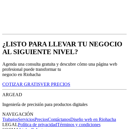
¿Qué son las automatizaciones y cómo pueden ayudar a mi negocio?
¿Ofrecen soporte o mantenimiento después del lanzamiento?
¿LISTO PARA LLEVAR TU NEGOCIO
AL SIGUIENTE NIVEL?
Agenda una consulta gratuita y descubre cómo una página web
profesional puede transformar tu
negocio en Riohacha
COTIZAR GRATIS
VER PRECIOS
ARGEAD
Ingeniería de precisión para productos digitales
NAVEGACIÓN
Trabajos
Servicios
Precios
Contáctanos
Diseño web en Riohacha
LEGAL
Política de privacidad
Términos y condiciones